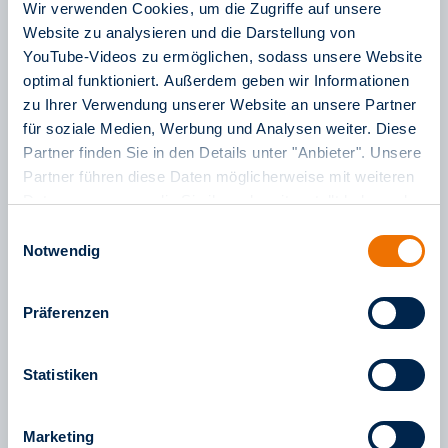
Wir verwenden Cookies, um die Zugriffe auf unsere
während der Ausbildung und was sich seit der
Website zu analysieren und die Darstellung von
Ausstrahlung der Serie für die Beiden verändert hat.
YouTube-Videos zu ermöglichen, sodass unsere Website
optimal funktioniert. Außerdem geben wir Informationen
zu Ihrer Verwendung unserer Website an unsere Partner
für soziale Medien, Werbung und Analysen weiter. Diese
Partner finden Sie in den Details unter "Anbieter". Unsere
Partner führen diese Daten möglicherweise mit weiteren
Daten zusammen, die Sie ihnen bereitgestellt haben oder
die sie im Rahmen Ihrer Nutzung der Dienste gesammelt
Einwilligungsauswahl
haben. Weitere Informationen finden Sie in unserem
Notwendig
Impressum
sowie in unseren
Datenschutzinformationen
.
Präferenzen
Die neue Folge unseres Podcastes kann hier im Blog
oder über die bekannten Kanäle
Apple Podcasts
Statistiken
(iTunes)
,
Spotify
,
Deezer
,
Amazon Music/Audible
und
Youtube
, sowie auf unserer
Homepage
gehört
Marketing