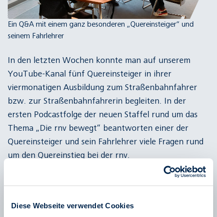
Ein Q&A mit einem ganz besonderen „Quereinsteiger“ und
seinem Fahrlehrer
In den letzten Wochen konnte man auf unserem
YouTube-Kanal fünf Quereinsteiger in ihrer
viermonatigen Ausbildung zum Straßenbahnfahrer
bzw. zur Straßenbahnfahrerin begleiten. In der
ersten Podcastfolge der neuen Staffel rund um das
Thema „Die rnv bewegt“ beantworten einer der
Quereinsteiger und sein Fahrlehrer viele Fragen rund
um den Quereinstieg bei der rnv.
Moderator Jens Schneider im Gespräch mit Timo
Seiberling, Straßenbahnfahrer bei der rnv, und Marco
Schuschill, Fahrlehrer bei der rnv, über die YouTube
Diese Webseite verwendet Cookies
Serie „Die Quereinsteiger“, die Herausforderungen