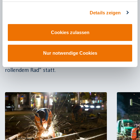
unruhige Nächte, wenn Gleise geschliffen und
geschweißt werden müssen. Diese Maßnahmen
Details zeigen
müssen in der betriebsfreien Zeit durchgeführt
werden, um den Straßenbahnbetrieb nicht zu
Cookies zulassen
behindern und die Arbeiter nicht unnötig in Gefahr
zu bringen. Mittels Anwohnerinformationen wird die
Nachbarschaft vorgewarnt. Wann immer es geht,
Nur notwendige Cookies
finden Baumaßnahmen jedoch am Tag, „unter
rollendem Rad“ statt.