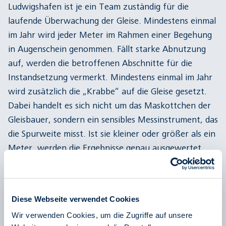
Ludwigshafen ist je ein Team zuständig für die
laufende Überwachung der Gleise. Mindestens einmal
im Jahr wird jeder Meter im Rahmen einer Begehung
in Augenschein genommen. Fällt starke Abnutzung
auf, werden die betroffenen Abschnitte für die
Instandsetzung vermerkt. Mindestens einmal im Jahr
wird zusätzlich die „Krabbe“ auf die Gleise gesetzt.
Dabei handelt es sich nicht um das Maskottchen der
Gleisbauer, sondern ein sensibles Messinstrument, das
die Spurweite misst. Ist sie kleiner oder größer als ein
Meter, werden die Ergebnisse genau ausgewertet
und dann die notwendigen Arbeiten veranlasst:
Schleifen, Schweißen, Gleisschotter stopfen oder die
Gleislage wieder herstellen. Deutlich häufiger, alle
Diese Webseite verwendet Cookies
ein- bis zwei Wochen, stehen die Weichen im Fokus,
Wir verwenden Cookies, um die Zugriffe auf unsere
werden überprüft und geschmiert. Schließlich sorgen