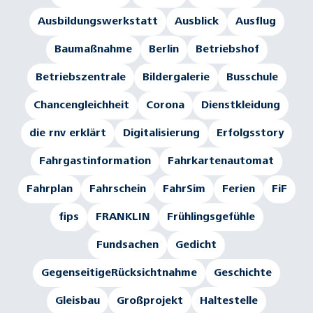
Ausbildungswerkstatt
Ausblick
Ausflug
Baumaßnahme
Berlin
Betriebshof
Betriebszentrale
Bildergalerie
Busschule
Chancengleichheit
Corona
Dienstkleidung
die rnv erklärt
Digitalisierung
Erfolgsstory
Fahrgastinformation
Fahrkartenautomat
Fahrplan
Fahrschein
FahrSim
Ferien
FiF
fips
FRANKLIN
Frühlingsgefühle
Fundsachen
Gedicht
GegenseitigeRücksichtnahme
Geschichte
Gleisbau
Großprojekt
Haltestelle