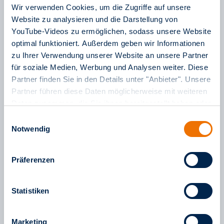
rnv-Ausflugstipps
Rollator
Rollstuhl
Wir verwenden Cookies, um die Zugriffe auf unsere
Website zu analysieren und die Darstellung von
Rückblick
Salonwagen
Satire
YouTube-Videos zu ermöglichen, sodass unsere Website
optimal funktioniert. Außerdem geben wir Informationen
sauberunterwegs
Sicherheit
Sixty
Sommer
zu Ihrer Verwendung unserer Website an unsere Partner
Tag der offenen Tür
Technologie
Teil1
für soziale Medien, Werbung und Analysen weiter. Diese
Partner finden Sie in den Details unter "Anbieter". Unsere
Tiere
Umleitung
Unfall
Unser Ernst
Partner führen diese Daten möglicherweise mit weiteren
Daten zusammen, die Sie ihnen bereitgestellt haben oder
Unterhaltung
Urlaub
Vandalismus
die sie im Rahmen Ihrer Nutzung der Dienste gesammelt
Einwilligungsauswahl
Veranstaltung
verkehr(t) verhör(t)
haben. Weitere Informationen finden Sie in unserem
Notwendig
Impressum
sowie in unseren
Verspätung
Vielfalt
Weihnachten
Datenschutzinformationen
.
Präferenzen
Werkstatt
WintervorderTür
Statistiken
Marketing