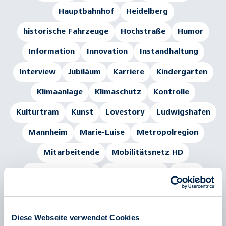
Hauptbahnhof
Heidelberg
historische Fahrzeuge
Hochstraße
Humor
Information
Innovation
Instandhaltung
Interview
Jubiläum
Karriere
Kindergarten
Klimaanlage
Klimaschutz
Kontrolle
Kulturtram
Kunst
Lovestory
Ludwigshafen
Mannheim
Marie-Luise
Metropolregion
Mitarbeitende
Mobilitätsnetz HD
Mobilitätswende
Nachhaltigkeit
Nacht
Oberleitung
OEG
Ökostrom
Pfalz
Podcast
Portrait
Rätsel
RHB
RNT
Diese Webseite verwendet Cookies