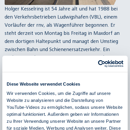
Holger Kesselring ist 54 Jahre alt und hat 1988 bei
den Verkehrsbetrieben Ludwigshafen (VBL), einem
Vorläufer der rnv, als Wagenführer begonnen. Er
steht derzeit von Montag bis Freitag in Maxdorf an
dem dortigen Haltepunkt und managt den Umstieg
zwischen Bahn und Schienenersatzverkehr. Ein
wichtiger und gern angenommener Service der rnv,
den Holger gerne macht. „Immer ein Lächeln auf den
Lippen, auch wenn es mal schwerfällt", sagt Holger
und meint damit, das ist seine Devise. Dass er in
Diese Webseite verwendet Cookies
Maxdorf den Fahrgästen Hilfestellung geben kann, ist
Wir verwenden Cookies, um die Zugriffe auf unsere
für ihn ein Glücksgriff. „Ich kenne hier viele
Website zu analysieren und die Darstellung von
persönlich, manche bringen sogar Präsente oder
YouTube-Videos zu ermöglichen, sodass unsere Website
kommen einfach nur für einen kleinen Plausch
optimal funktioniert. Außerdem geben wir Informationen
zu Ihrer Verwendung unserer Website an unsere Partner
vorbei", sagt Holger sichtlich erheitert und zeigt eine
für soziale Medien, Werbung und Analysen weiter. Diese