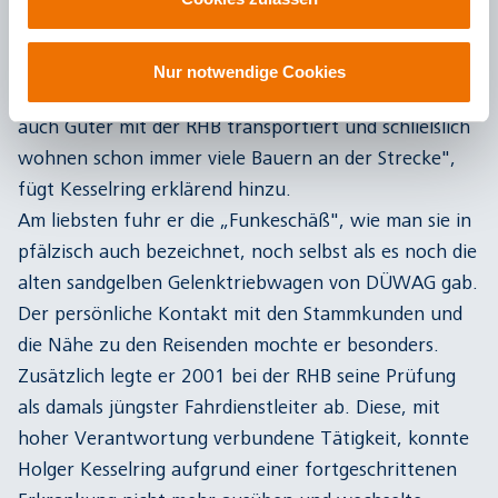
angerechnet. Damals schon fuhr er mit dem
„Baureexpress", wie er die heutige rnv-Linie 4/4A
selbst bezeichnet, täglich zur Ausbildung von
Nur notwendige Cookies
Ellerstadt nach Ludwigshafen. „Früher wurden ja
auch Güter mit der RHB transportiert und schließlich
wohnen schon immer viele Bauern an der Strecke",
fügt Kesselring erklärend hinzu.
Am liebsten fuhr er die „Funkeschäß", wie man sie in
pfälzisch auch bezeichnet, noch selbst als es noch die
alten sandgelben Gelenktriebwagen von DÜWAG gab.
Der persönliche Kontakt mit den Stammkunden und
die Nähe zu den Reisenden mochte er besonders.
Zusätzlich legte er 2001 bei der RHB seine Prüfung
als damals jüngster Fahrdienstleiter ab. Diese, mit
hoher Verantwortung verbundene Tätigkeit, konnte
Holger Kesselring aufgrund einer fortgeschrittenen