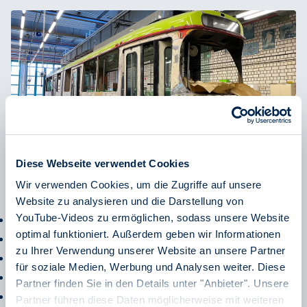
Kommen wir nun zu zwei besonderen
Diese Webseite verwendet Cookies
Schmuckstücken, diese wären zum einen der
Wir verwenden Cookies, um die Zugriffe auf unsere
Salonwagen:
Website zu analysieren und die Darstellung von
YouTube-Videos zu ermöglichen, sodass unsere Website
Fahrzeugtyp: 4+4xTwZR (Kurz T4+S4)
optimal funktioniert. Außerdem geben wir Informationen
Fahrzeugnummer: 45/46
zu Ihrer Verwendung unserer Website an unsere Partner
Baujahr: 1928
für soziale Medien, Werbung und Analysen weiter. Diese
Hersteller: Waggonfabrik Fuchs
Partner finden Sie in den Details unter "Anbieter". Unsere
Letzter Fahrgasteinsatz: 1974
Partner führen diese Daten möglicherweise mit weiteren