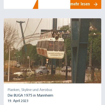
mehr lesen
das: dieses Fahrzeug hat auch eine
bemerkenswerte Geschichte. Bereits im Jahr
1975 fuhr sie auf der Mannheimer
Bundesgartenschau, damals modernster
Straßenbahn-Wagentyp Mannheims.
Planken, Skyline und Aerobus
Die BUGA 1975 in Mannheim
19. April 2023