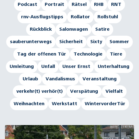
Podcast
Portrait
Rätsel
RHB
RNT
rnv-Ausflugstipps
Rollator
Rollstuhl
Rückblick
Salonwagen
Satire
sauberunterwegs
Sicherheit
Sixty
Sommer
Tag der offenen Tür
Technologie
Tiere
Umleitung
Unfall
Unser Ernst
Unterhaltung
Urlaub
Vandalismus
Veranstaltung
verkehr(t) verhör(t)
Verspätung
Vielfalt
Weihnachten
Werkstatt
WintervorderTür