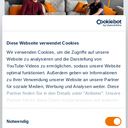
Diese Webseite verwendet Cookies
Podcast "verkehr(t) verhör(t)"
Wir verwenden Cookies, um die Zugriffe auf unsere
Was passiert mit den alten Bahnen?
Website zu analysieren und die Darstellung von
04. Dezember 2024
YouTube-Videos zu ermöglichen, sodass unsere Website
In der fünften Folge der neunten Staffel des rnv-
optimal funktioniert. Außerdem geben wir Informationen
Podcasts sprechen wir darüber, was mit alten
zu Ihrer Verwendung unserer Website an unsere Partner
für soziale Medien, Werbung und Analysen weiter. Diese
Bahnen passiert, nachdem sie das Ende ihrer
Partner finden Sie in den Details unter "Anbieter". Unsere
mehr lesen
Einsatzzeit erreichen.
Partner führen diese Daten möglicherweise mit weiteren
Daten zusammen, die Sie ihnen bereitgestellt haben oder
die sie im Rahmen Ihrer Nutzung der Dienste gesammelt
Einwilligungsauswahl
haben. Weitere Informationen finden Sie in unserem
Notwendig
Impressum
sowie in unseren