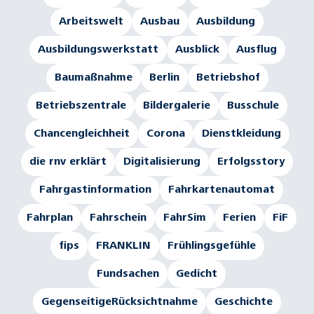
Arbeitswelt
Ausbau
Ausbildung
Ausbildungswerkstatt
Ausblick
Ausflug
Baumaßnahme
Berlin
Betriebshof
Betriebszentrale
Bildergalerie
Busschule
Chancengleichheit
Corona
Dienstkleidung
die rnv erklärt
Digitalisierung
Erfolgsstory
Fahrgastinformation
Fahrkartenautomat
Fahrplan
Fahrschein
FahrSim
Ferien
FiF
fips
FRANKLIN
Frühlingsgefühle
Fundsachen
Gedicht
GegenseitigeRücksichtnahme
Geschichte