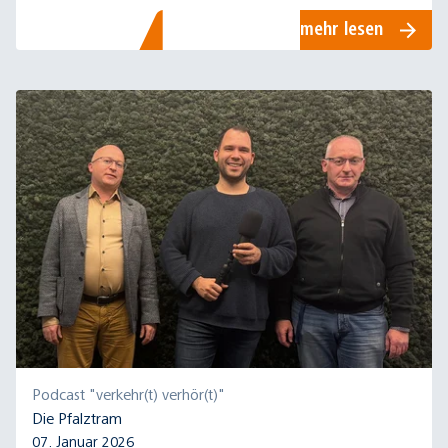
zwölften Staffel des rnv-Podcasts "verkehr(t)
mehr lesen
verhör(t)".
Podcast "verkehr(t) verhör(t)"
Die Pfalztram
07. Januar 2026