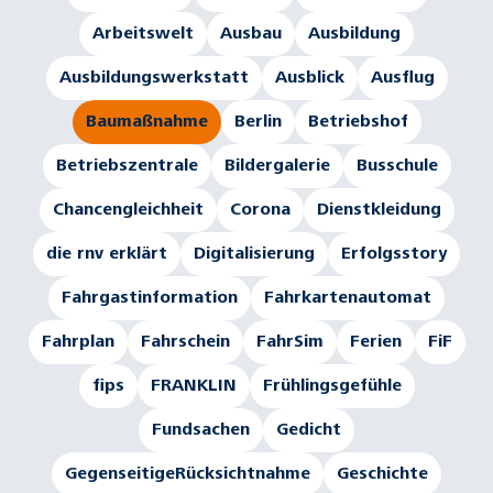
Arbeitswelt
Ausbau
Ausbildung
Ausbildungswerkstatt
Ausblick
Ausflug
Baumaßnahme
Berlin
Betriebshof
Betriebszentrale
Bildergalerie
Busschule
Chancengleichheit
Corona
Dienstkleidung
die rnv erklärt
Digitalisierung
Erfolgsstory
Fahrgastinformation
Fahrkartenautomat
Fahrplan
Fahrschein
FahrSim
Ferien
FiF
fips
FRANKLIN
Frühlingsgefühle
Fundsachen
Gedicht
GegenseitigeRücksichtnahme
Geschichte