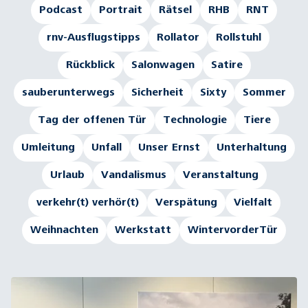
Podcast
Portrait
Rätsel
RHB
RNT
rnv-Ausflugstipps
Rollator
Rollstuhl
Rückblick
Salonwagen
Satire
sauberunterwegs
Sicherheit
Sixty
Sommer
Tag der offenen Tür
Technologie
Tiere
Umleitung
Unfall
Unser Ernst
Unterhaltung
Urlaub
Vandalismus
Veranstaltung
verkehr(t) verhör(t)
Verspätung
Vielfalt
Weihnachten
Werkstatt
WintervorderTür