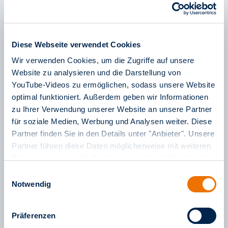
Diese Webseite verwendet Cookies
Wir verwenden Cookies, um die Zugriffe auf unsere
Website zu analysieren und die Darstellung von
Gerhard Wagner
YouTube-Videos zu ermöglichen, sodass unsere Website
Der Mann für Baustellenkummer
optimal funktioniert. Außerdem geben wir Informationen
26. Juni 2024
zu Ihrer Verwendung unserer Website an unsere Partner
für soziale Medien, Werbung und Analysen weiter. Diese
mehr lesen
Partner finden Sie in den Details unter "Anbieter". Unsere
Partner führen diese Daten möglicherweise mit weiteren
Daten zusammen, die Sie ihnen bereitgestellt haben oder
die sie im Rahmen Ihrer Nutzung der Dienste gesammelt
Einwilligungsauswahl
haben. Weitere Informationen finden Sie in unserem
Notwendig
Impressum
sowie in unseren
Datenschutzinformationen
.
Präferenzen