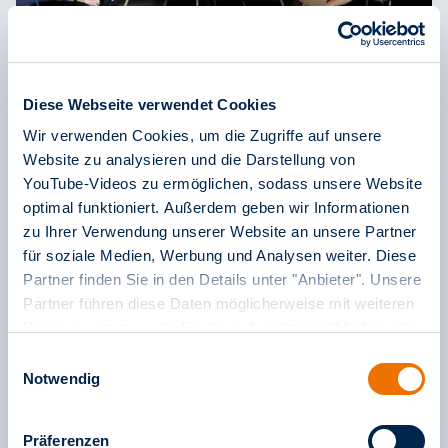
Diese Webseite verwendet Cookies
Wir verwenden Cookies, um die Zugriffe auf unsere
Schichtdienst im ÖPNV
Website zu analysieren und die Darstellung von
21. Dezember 2022
YouTube-Videos zu ermöglichen, sodass unsere Website
Heute geht unser Podcast verkehrt verhört in die
optimal funktioniert. Außerdem geben wir Informationen
zweite Runde. Dieses Mal spricht Moderator Jens
zu Ihrer Verwendung unserer Website an unsere Partner
Schneider mit Mitarbeitenden über das Arbeiten
für soziale Medien, Werbung und Analysen weiter. Diese
mehr lesen
Partner finden Sie in den Details unter "Anbieter". Unsere
an Feiertagen.
Partner führen diese Daten möglicherweise mit weiteren
Daten zusammen, die Sie ihnen bereitgestellt haben oder
die sie im Rahmen Ihrer Nutzung der Dienste gesammelt
Einwilligungsauswahl
haben. Weitere Informationen finden Sie in unserem
Notwendig
Impressum
sowie in unseren
Datenschutzinformationen
.
Präferenzen