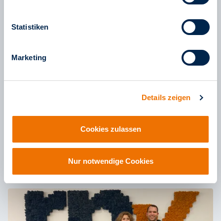
Statistiken
Marketing
Die rnv zum Anfassen für alle Fahrgäste
Details zeigen
07. Dezember 2022
In der fünften und letzten Folge der fünften
Cookies zulassen
Staffel des rnv-Podcasts sprechen wir über die
Ereignisse im Jahr 2022 und was uns in 2023
mehr lesen
beschäftigen wird.
Nur notwendige Cookies