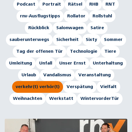
Podcast
Portrait
Rätsel
RHB
RNT
rnv-Ausflugstipps
Rollator
Rollstuhl
Rückblick
Salonwagen
Satire
sauberunterwegs
Sicherheit
Sixty
Sommer
Tag der offenen Tür
Technologie
Tiere
Umleitung
Unfall
Unser Ernst
Unterhaltung
Urlaub
Vandalismus
Veranstaltung
verkehr(t) verhör(t)
Verspätung
Vielfalt
Weihnachten
Werkstatt
WintervorderTür