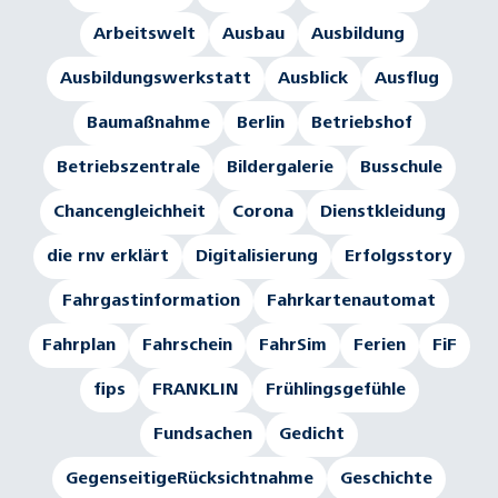
Arbeitswelt
Ausbau
Ausbildung
Ausbildungswerkstatt
Ausblick
Ausflug
Baumaßnahme
Berlin
Betriebshof
Betriebszentrale
Bildergalerie
Busschule
Chancengleichheit
Corona
Dienstkleidung
die rnv erklärt
Digitalisierung
Erfolgsstory
Fahrgastinformation
Fahrkartenautomat
Fahrplan
Fahrschein
FahrSim
Ferien
FiF
fips
FRANKLIN
Frühlingsgefühle
Fundsachen
Gedicht
GegenseitigeRücksichtnahme
Geschichte